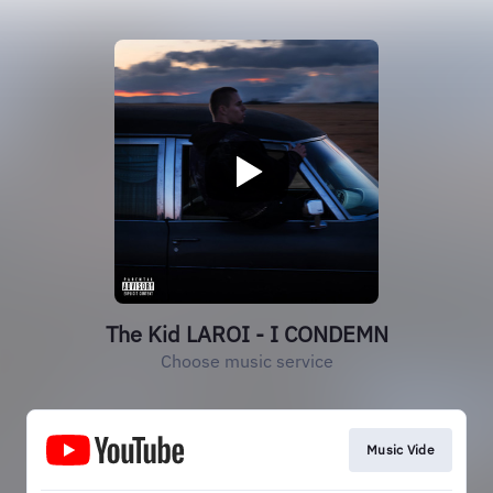
The Kid LAROI - I CONDEMN
Choose music service
Music Vide